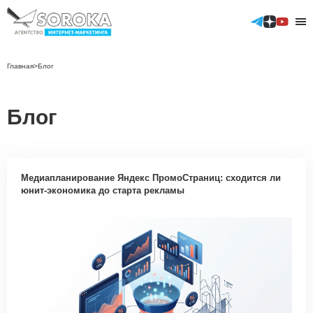
Главная
>
Блог
Контекстная реклама
Блог
Аудит контекстной рекламы
Таргетированные размещения
Телеграм
ВКонтакте
Медиапланирование Яндекс ПромоСтраниц: сходится ли
ТикТок
юнит-экономика до старта рекламы
Аудит таргетированной рекламы
GEO продвижение сайтов
SEO продвижение
Продвижение в Яндекс
Продвижение в Google
Продвижение мобильных приложений (ASO)
Отраслевые решения
Реклама мобильных приложений