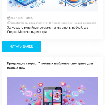
21.07.2026
120
,
,
,
Brandformance
digital-стратегия
Интернет-маркетинг
медийная реклама
Запускаете медийную рекламу на миллионы рублей, а в
Яндекс Метрике видите три...
ЧИТАТЬ ДАЛЕЕ
Продающие сторис: 7 готовых шаблонов сценариев для
разных ниш