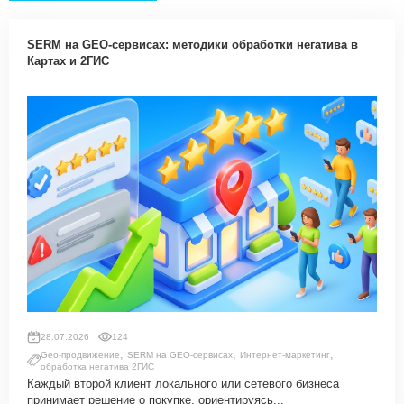
SERM на GEO-сервисах: методики обработки негатива в
Картах и 2ГИС
28.07.2026
124
,
,
,
Geo-продвижение
SERM на GEO-сервисах
Интернет-маркетинг
обработка негатива 2ГИС
Каждый второй клиент локального или сетевого бизнеса
принимает решение о покупке, ориентируясь...