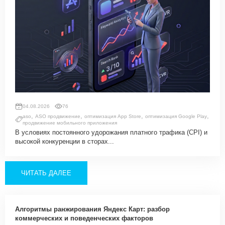
04.08.2026
76
,
,
,
,
aso
ASO продвижение
оптимизация App Store
оптимизация Google Play
продвижение мобильного приложения
В условиях постоянного удорожания платного трафика (CPI) и
высокой конкуренции в сторах...
ЧИТАТЬ ДАЛЕЕ
Алгоритмы ранжирования Яндекс Карт: разбор
коммерческих и поведенческих факторов