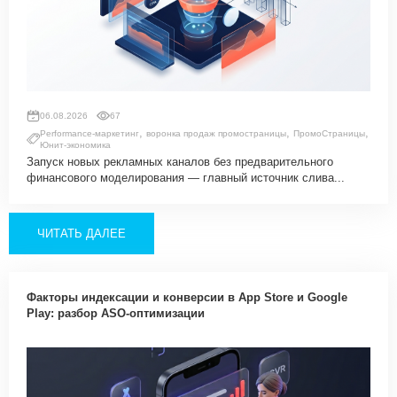
Медийные размещения
Разработка Digital стратегии
Комплексная веб-аналитика
SMM продвижение
06.08.2026
67
SMM Телеграм
,
,
,
SMM ВКонтакте
Performance-маркетинг
воронка продаж промостраницы
ПромоСтраницы
Юнит-экономика
Разработка Landing Pages
Запуск новых рекламных каналов без предварительного
финансового моделирования — главный источник слива...
Programmatic реклама
SERM — Управление репутацией в интернете
Продвижение на ПромоСтраницах Яндекс
ЧИТАТЬ ДАЛЕЕ
Брендформанс-маркетинг
OLV‑реклама
Факторы индексации и конверсии в App Store и Google
DOOH‑реклама
Play: разбор ASO-оптимизации