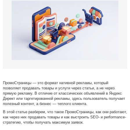
Медийные размещения
Разработка Digital стратегии
Комплексная веб-аналитика
SMM продвижение
SMM Телеграм
SMM ВКонтакте
Разработка Landing Pages
Programmatic реклама
SERM — Управление репутацией в интернете
Продвижение на ПромоСтраницах Яндекс
ПромоСтраницы — это формат нативной рекламы, который
Брендформанс-маркетинг
позволяет продавать товары и услуги через статьи, а не через
OLV‑реклама
прямую рекламу. В отличие от классических объявлений в Яндекс
Директ или таргетированной рекламы, здесь пользователь получает
DOOH‑реклама
полезный контент, а бизнес — теплого клиента.
В этой статье разберем, что такое ПромоСтраницы, как они работают,
как через них продавать товары и как выстроить SEO- и performance-
стратегию, чтобы получать максимум заявок.