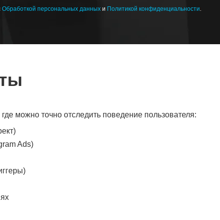
с
Обработкой персональных данных
и
Политикой конфиденциальности
.
нты
 где можно точно отследить поведение пользователя:
ект)
gram Ads)
иггеры)
иях