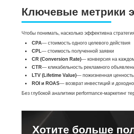
Ключевые метрики 
Чтобы понимать, насколько эффективна стратегия
CPA
— стоимость одного целевого действия
CPL
— стоимость полученной заявки
CR (Conversion Rate)
— конверсия на каждом
CTR
— кликабельность рекламного объявлен
LTV (Lifetime Value)
— пожизненная ценность
ROI и ROAS
— возврат инвестиций и доходн
Без глубокой аналитики performance-маркетинг те
Хотите больше по