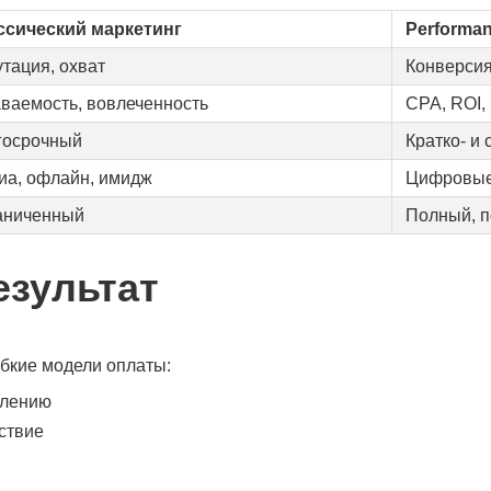
ссический маркетинг
Performa
тация, охват
Конверсия
аваемость, вовлеченность
CPA, ROI,
госрочный
Кратко- и
иа, офлайн, имидж
Цифровые
аниченный
Полный, п
езультат
ибкие модели оплаты:
влению
ствие