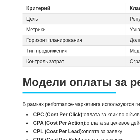
Критерий
Кла
Цель
Репу
Метрики
Узн
Горизонт планирования
Дол
Тип продвижения
Мед
Контроль затрат
Огр
Модели оплаты за р
В рамках performance-маркетинга используются г
CPC (Cost Per Click):
оплата за клик по объя
CPA (Cost Per Action):
оплата за целевое дей
CPL (Cost Per Lead):
оплата за заявку
CPS (Cost Per Sale):
оплата за покупку