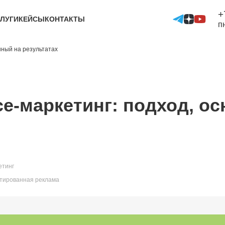
+
ЛУГИ
КЕЙСЫ
КОНТАКТЫ
п
нный на результатах
ce-маркетинг: подход, о
етинг
етированная реклама