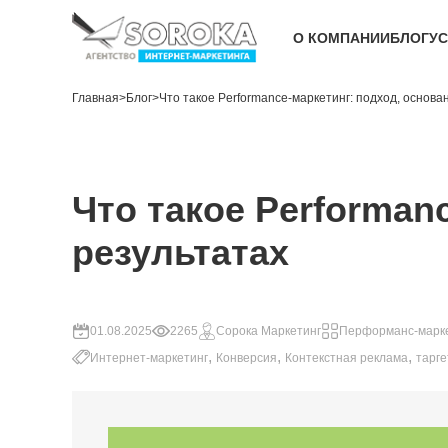
О КОМПАНИИ
БЛОГ
УС
Главная
>
Блог
>
Что такое Performance-маркетинг: подход, основа
Что такое Performan
результатах
01.08.2025
2265
Сорока Маркетинг
Перформанс-марк
,
,
,
Интернет-маркетинг
Конверсия
Контекстная реклама
тарг