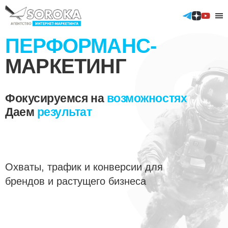
ПЕРФОРМАНС-
МАРКЕТИНГ
Контекстная реклама
Аудит контекстной рекламы
Фокусируемся на
возможностях
Таргетированные размещения
Даем
результат
Телеграм
ВКонтакте
ТикТок
Аудит таргетированной рекламы
GEO продвижение сайтов
Охваты, трафик и конверсии для
SEO продвижение
брендов и растущего бизнеса
Продвижение в Яндекс
Продвижение в Google
Продвижение мобильных приложений (ASO)
Отраслевые решения
Реклама мобильных приложений