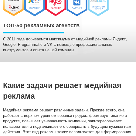
Медийные размещения
Разработка Digital стратегии
Комплексная веб-аналитика
ТОП-50 рекламных агентств
SMM продвижение
С 2011 года добиваемся максимума от медийной рекламы Яндекс,
SMM Телеграм
Google, Programmatic и VK с помощью профессиональных
SMM ВКонтакте
инструментов и опыта нашей команды
Разработка Landing Pages
Programmatic реклама
SERM — Управление репутацией в интернете
Продвижение на ПромоСтраницах Яндекс
Какие задачи решает медийная
Брендформанс-маркетинг
реклама
OLV‑реклама
DOOH‑реклама
Медийная реклама решает различные задачи. Прежде всего, она
работает с верхнем уровнем воронки продаж: формирует знание о
продукте, повышает узнаваемость компании, заинтересовывает
пользователя и подталкивает его совершать в будущем нужные нам
действия. Этот вид рекламы также используется для формирования