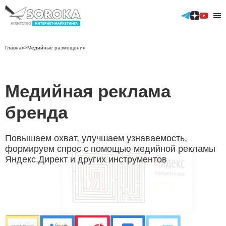
Главная
>
Медийные размещения
Контекстная реклама
Медийная реклама
Аудит контекстной рекламы
Таргетированные размещения
бренда
Телеграм
ВКонтакте
ТикТок
Повышаем охват, улучшаем узнаваемость,
Аудит таргетированной рекламы
формируем спрос с помощью медийной рекламы
GEO продвижение сайтов
Яндекс.Директ и других инструментов
SEO продвижение
Продвижение в Яндекс
Продвижение в Google
Продвижение мобильных приложений (ASO)
Отраслевые решения
Реклама мобильных приложений