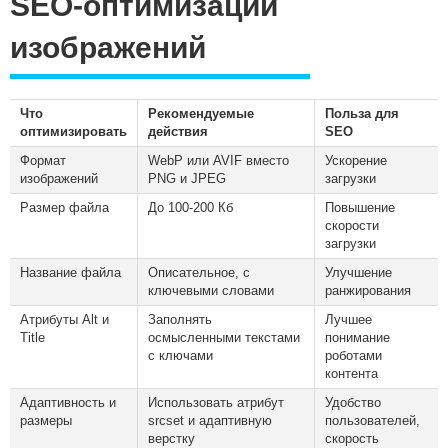
SEO-оптимизации
изображений
Что
Рекомендуемые
Польза для
оптимизировать
действия
SEO
Формат
WebP или AVIF вместо
Ускорение
изображений
PNG и JPEG
загрузки
Размер файла
До 100-200 Кб
Повышение
скорости
загрузки
Название файла
Описательное, с
Улучшение
ключевыми словами
ранжирования
Атрибуты Alt и
Заполнять
Лучшее
Title
осмысленными текстами
понимание
с ключами
роботами
контента
Адаптивность и
Использовать атрибут
Удобство
размеры
srcset
и адаптивную
пользователей,
верстку
скорость