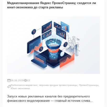
Медиапланирование Яндекс ПромоСтраниц: сходится ли
юнит-экономика до старта рекламы
06.08.2026
15
,
,
,
Performance-маркетинг
воронка продаж промостраницы
ПромоСтраницы
Юнит-экономика
Запуск новых рекламных каналов без предварительного
финансового моделирования — главный источник слива...