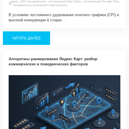
,
,
,
,
aso
ASO продвижение
оптимизация App Store
оптимизация Google Play
продвижение мобильного приложения
В условиях постоянного удорожания платного трафика (CPI) и
высокой конкуренции в сторах...
ЧИТАТЬ ДАЛЕЕ
Алгоритмы ранжирования Яндекс Карт: разбор
коммерческих и поведенческих факторов