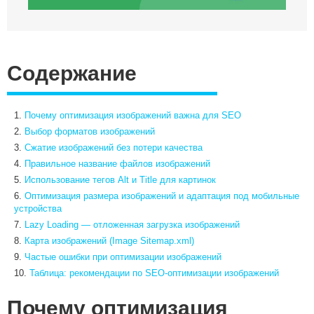
Медийные размещения
Разработка Digital стратегии
Комплексная веб-аналитика
Содержание
SMM продвижение
SMM Телеграм
SMM ВКонтакте
Почему оптимизация изображений важна для SEO
Разработка Landing Pages
Выбор форматов изображений
Programmatic реклама
Сжатие изображений без потери качества
Правильное название файлов изображений
SERM — Управление репутацией в интернете
Использование тегов Alt и Title для картинок
Продвижение на ПромоСтраницах Яндекс
Оптимизация размера изображений и адаптация под мобильные
Брендформанс-маркетинг
устройства
OLV‑реклама
Lazy Loading — отложенная загрузка изображений
Карта изображений (Image Sitemap.xml)
DOOH‑реклама
Частые ошибки при оптимизации изображений
Таблица: рекомендации по SEO-оптимизации изображений
Почему оптимизация