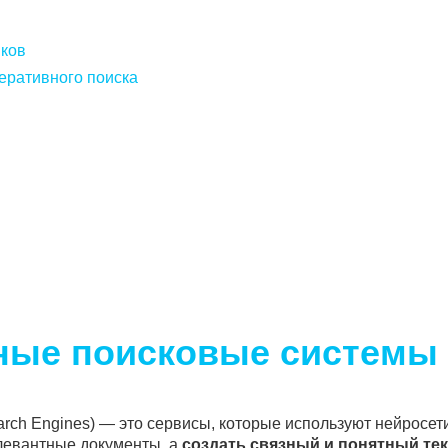
иков
еративного поиска
вные поисковые системы
rch Engines) — это сервисы, которые используют нейросе
елевантные документы, а
создать связный и понятный тек