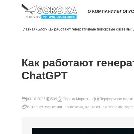
О КОМПАНИИ
БЛОГ
УС
Главная
>
Блог
>
Как работают генеративные поисковые системы: SG
Как работают генера
ChatGPT
03.10.2025
539
Сорока Маркетинг
Перформанс-марке
,
,
,
Интернет-маркетинг
Конверсия
Контекстная реклама
тарг