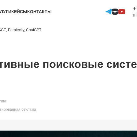
+
ЛУГИ
КЕЙСЫ
КОНТАКТЫ
п
E, Perplexity, ChatGPT
тивные поисковые систем
тинг
етированная реклама