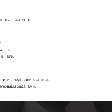
ного ассистента.
т.
ался.
в чате.
и, исследования, статьи.
тельными задачами.