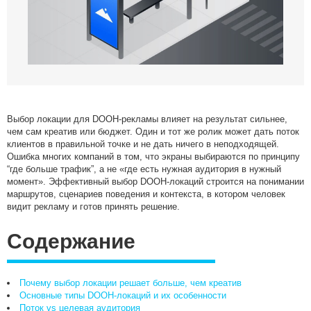
Медийные размещения
Разработка Digital стратегии
Комплексная веб-аналитика
SMM продвижение
SMM Телеграм
SMM ВКонтакте
Выбор локации для DOOH-рекламы влияет на результат сильнее,
Разработка Landing Pages
чем сам креатив или бюджет. Один и тот же ролик может дать поток
Programmatic реклама
клиентов в правильной точке и не дать ничего в неподходящей.
Ошибка многих компаний в том, что экраны выбираются по принципу
SERM — Управление репутацией в интернете
“где больше трафик”, а не «где есть нужная аудитория в нужный
момент». Эффективный выбор DOOH-локаций строится на понимании
Продвижение на ПромоСтраницах Яндекс
маршрутов, сценариев поведения и контекста, в котором человек
Брендформанс-маркетинг
видит рекламу и готов принять решение.
OLV‑реклама
Содержание
DOOH‑реклама
Почему выбор локации решает больше, чем креатив
Основные типы DOOH-локаций и их особенности
Поток vs целевая аудитория