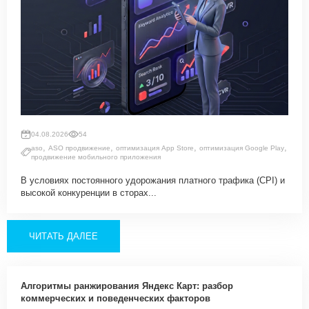
04.08.2026
54
,
,
,
,
aso
ASO продвижение
оптимизация App Store
оптимизация Google Play
продвижение мобильного приложения
В условиях постоянного удорожания платного трафика (CPI) и
высокой конкуренции в сторах...
ЧИТАТЬ ДАЛЕЕ
Алгоритмы ранжирования Яндекс Карт: разбор
коммерческих и поведенческих факторов