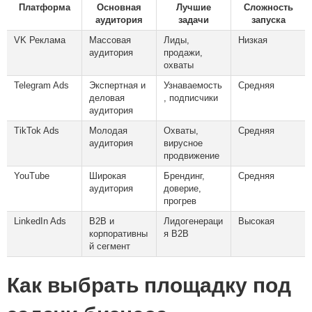
Платформа
Основная
Лучшие
Сложность
аудитория
задачи
запуска
VK Реклама
Массовая
Лиды,
Низкая
аудитория
продажи,
охваты
Telegram Ads
Экспертная и
Узнаваемость
Средняя
деловая
, подписчики
аудитория
TikTok Ads
Молодая
Охваты,
Средняя
аудитория
вирусное
продвижение
YouTube
Широкая
Брендинг,
Средняя
аудитория
доверие,
прогрев
LinkedIn Ads
B2B и
Лидогенераци
Высокая
корпоративны
я B2B
й сегмент
Как выбрать площадку под