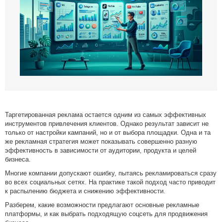
Медийные размещения
Разработка Digital стратегии
Комплексная веб-аналитика
SMM продвижение
SMM Телеграм
SMM ВКонтакте
Разработка Landing Pages
Programmatic реклама
Таргетированная реклама остается одним из самых эффективных
SERM — Управление репутацией в интернете
инструментов привлечения клиентов. Однако результат зависит не
Продвижение на ПромоСтраницах Яндекс
только от настройки кампаний, но и от выбора площадки. Одна и та
же рекламная стратегия может показывать совершенно разную
Брендформанс-маркетинг
эффективность в зависимости от аудитории, продукта и целей
OLV‑реклама
бизнеса.
DOOH‑реклама
Многие компании допускают ошибку, пытаясь рекламироваться сразу
во всех социальных сетях. На практике такой подход часто приводит
к распылению бюджета и снижению эффективности.
Разберем, какие возможности предлагают основные рекламные
платформы, и как выбрать подходящую соцсеть для продвижения