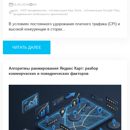
04.08.2026
69
,
,
,
,
aso
ASO продвижение
оптимизация App Store
оптимизация Google Play
продвижение мобильного приложения
В условиях постоянного удорожания платного трафика (CPI) и
высокой конкуренции в сторах...
ЧИТАТЬ ДАЛЕЕ
Алгоритмы ранжирования Яндекс Карт: разбор
коммерческих и поведенческих факторов