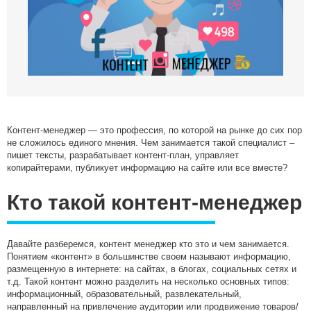
Медийные размещения
Разработка Digital стратегии
Комплексная веб-аналитика
SMM продвижение
SMM Телеграм
SMM ВКонтакте
Разработка Landing Pages
Контент-менеджер — это профессия, по которой на рынке до сих пор
не сложилось единого мнения. Чем занимается такой специалист –
Programmatic реклама
пишет тексты, разрабатывает контент-план, управляет
SERM — Управление репутацией в интернете
копирайтерами, публикует информацию на сайте или все вместе?
Продвижение на ПромоСтраницах Яндекс
Кто такой контент-менеджер
Брендформанс-маркетинг
OLV‑реклама
DOOH‑реклама
Давайте разберемся, контент менеджер кто это и чем занимается.
Понятием «контент» в большинстве своем называют информацию,
размещенную в интернете: на сайтах, в блогах, социальных сетях и
т.д. Такой контент можно разделить на несколько основных типов:
информационный, образовательный, развлекательный,
направленный на привлечение аудитории или продвижение товаров/