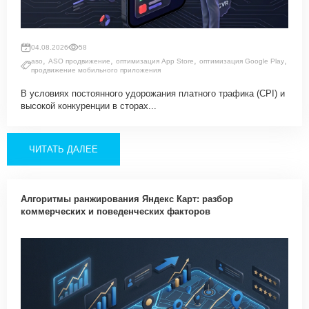
04.08.2026
58
,
,
,
,
aso
ASO продвижение
оптимизация App Store
оптимизация Google Play
продвижение мобильного приложения
В условиях постоянного удорожания платного трафика (CPI) и
высокой конкуренции в сторах...
ЧИТАТЬ ДАЛЕЕ
Алгоритмы ранжирования Яндекс Карт: разбор
коммерческих и поведенческих факторов