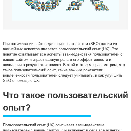
Медийные размещения
Разработка Digital стратегии
Комплексная веб-аналитика
SMM продвижение
SMM Телеграм
При оптимизации сайтов для поисковых систем (SEO) одним из
SMM ВКонтакте
важнейших аспектов является пользовательский опыт (UX). Это
Разработка Landing Pages
понятие охватывает все аспекты взаимодействия пользователей с
вашим сайтом и играет важную роль в его эффективности и
Programmatic реклама
появлении в результатах поиска. В этой статье мы рассмотрим, что
SERM — Управление репутацией в интернете
такое пользовательский опыт, какие важные показатели
вовлеченности пользователей следует учитывать, и как улучшить
Продвижение на ПромоСтраницах Яндекс
SEO с помощью UX.
Брендформанс-маркетинг
Что такое пользовательский
OLV‑реклама
DOOH‑реклама
опыт?
Пользовательский опыт (UX) описывает взаимодействие
пользователей с вашим сайтом. Он включает в себя все аспекты