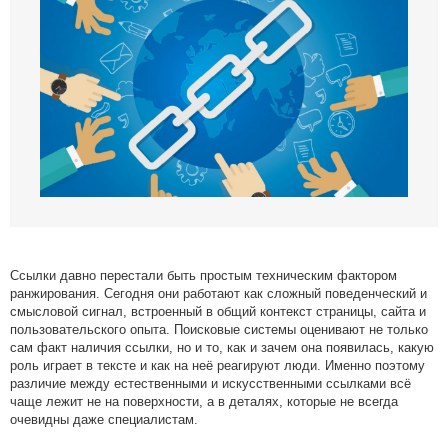
Медийные размещения
Разработка Digital стратегии
Комплексная веб-аналитика
SMM продвижение
SMM Телеграм
SMM ВКонтакте
Разработка Landing Pages
Programmatic реклама
SERM — Управление репутацией в интернете
Продвижение на ПромоСтраницах Яндекс
Ссылки давно перестали быть простым техническим фактором
Брендформанс-маркетинг
ранжирования. Сегодня они работают как сложный поведенческий и
смысловой сигнал, встроенный в общий контекст страницы, сайта и
OLV‑реклама
пользовательского опыта. Поисковые системы оценивают не только
DOOH‑реклама
сам факт наличия ссылки, но и то, как и зачем она появилась, какую
роль играет в тексте и как на неё реагируют люди. Именно поэтому
различие между естественными и искусственными ссылками всё
чаще лежит не на поверхности, а в деталях, которые не всегда
очевидны даже специалистам.