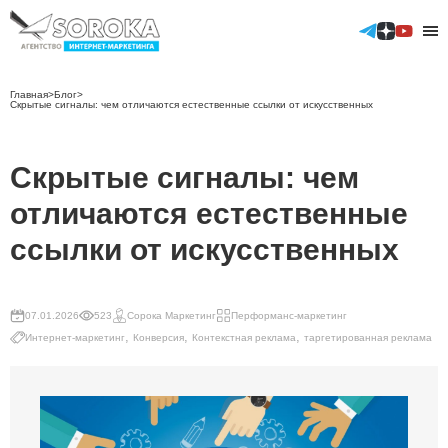
Главная
>
Блог
>
Скрытые сигналы: чем отличаются естественные ссылки от искусственных
Контекстная реклама
Скрытые сигналы: чем
Аудит контекстной рекламы
Таргетированные размещения
отличаются естественные
Телеграм
ВКонтакте
ссылки от искусственных
ТикТок
Аудит таргетированной рекламы
GEO продвижение сайтов
07.01.2026
523
Сорока Маркетинг
Перформанс-маркетинг
SEO продвижение
,
,
,
Интернет-маркетинг
Конверсия
Контекстная реклама
таргетированная реклама
Продвижение в Яндекс
Продвижение в Google
Продвижение мобильных приложений (ASO)
Отраслевые решения
Реклама мобильных приложений