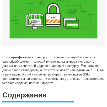
Медийные размещения
Разработка Digital стратегии
Комплексная веб-аналитика
SMM продвижение
SMM Телеграм
SMM ВКонтакте
Разработка Landing Pages
Programmatic реклама
SERM — Управление репутацией в интернете
SSL-сертификат
— это не просто технический атрибут сайта, а
важнейший элемент, который влияет на ранжирование, защиту
Продвижение на ПромоСтраницах Яндекс
данных пользователей и уровень доверия к ресурсу. Его наличие
Брендформанс-маркетинг
давно стало стандартом, а отсутствие может навредить как SEO, так
и репутации. В этой статье мы разберем, зачем нужен SSL-
OLV‑реклама
сертификат, как он работает, и почему его установка — обязательное
DOOH‑реклама
условие современного веб-проекта.
Содержание