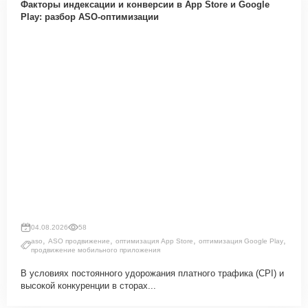
Факторы индексации и конверсии в App Store и Google
Play: разбор ASO-оптимизации
04.08.2026
58
,
,
,
,
aso
ASO продвижение
оптимизация App Store
оптимизация Google Play
продвижение мобильного приложения
В условиях постоянного удорожания платного трафика (CPI) и
высокой конкуренции в сторах...