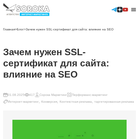
Главная
>
Блог
>
Зачем нужен SSL-сертификат для сайта: влияние на SEO
Контекстная реклама
Зачем нужен SSL-
Аудит контекстной рекламы
сертификат для сайта:
Таргетированные размещения
Телеграм
влияние на SEO
ВКонтакте
ТикТок
Аудит таргетированной рекламы
GEO продвижение сайтов
01.08.2025
417
Сорока Маркетинг
Перформанс-маркетинг
,
,
,
Интернет-маркетинг
Конверсия
Контекстная реклама
таргетированная реклама
SEO продвижение
Продвижение в Яндекс
Продвижение в Google
Продвижение мобильных приложений (ASO)
Отраслевые решения
Реклама мобильных приложений